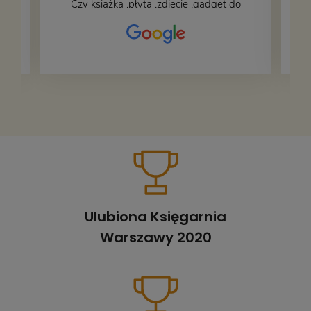
Czy książka ,płyta ,zdjęcie ,gadget do
wystroju wnętrza... Się znajdzie na
bank 🙂
Ulubiona Księgarnia
Warszawy 2020