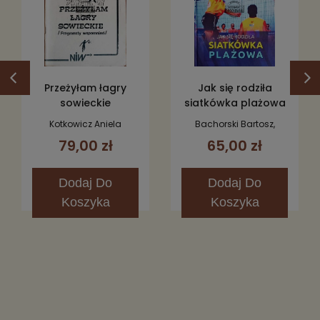
Przeżyłam łagry
Jak się rodziła
sowieckie
siatkówka plażowa
(fragmenty
Kotkowicz Aniela
Bachorski Bartosz,
wspomnień)
Mecner Krzysztof,
79,00 zł
65,00 zł
Mielcarz Wojciech
Dodaj
Do
Dodaj
Do
Koszyka
Koszyka