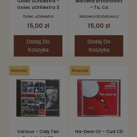
Golec uOrkiestra –
Marzena Brzóstowicz
Golec uOrkiestra 3
– To, Co
CD
Najpiekniejsze CD
Golec uOrkiestra
Marzena Brzóstowicz
15,00 zł
15,00 zł
Dodaj
Do
Dodaj
Do
Koszyka
Koszyka
Nowość
Nowość
Various – Cały Ten
Ha-Dwa-O! – Cud CD