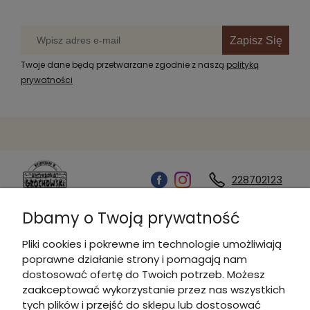
Zapisz Się
Twoje dane będą przetwarzane zgodnie z naszą
polityką
prywatności
228702123
Dbamy o Twoją prywatność
Kontakt
Pliki cookies i pokrewne im technologie umożliwiają
poprawne działanie strony i pomagają nam
Informacje
dostosować ofertę do Twoich potrzeb. Możesz
zaakceptować wykorzystanie przez nas wszystkich
tych plików i przejść do sklepu lub dostosować