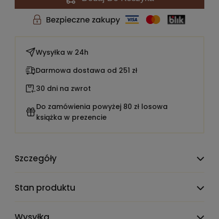
Wysyłka w
24h
Darmowa dostawa od 251 zł
30 dni na zwrot
Do zamówienia powyżej 80 zł losowa
książka w prezencie
Szczegóły
TEST_CLAUDE_PRODMIG_ATTR_DELETE_ME:
1900001
Stan produktu
Liczba stron:
288
Wysyłka
Rok wydania:
2004