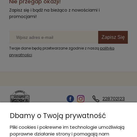
Nie przegap okazji!
Zapisz się i bądź na bieżąco z nowościami i
promocjami!
Zapisz Się
Twoje dane będą przetwarzane zgodnie z naszą
polityką
prywatności
228702123
Dbamy o Twoją prywatność
Kontakt
Pliki cookies i pokrewne im technologie umożliwiają
poprawne działanie strony i pomagają nam