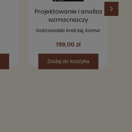
Projektowanie i analiza
wzmacniaczy
Od
małosygnałowych
Dobrowolski Andrzej, Komur
Piotr, Sowiński Adam
199,00 zł
Dodaj
do koszyka