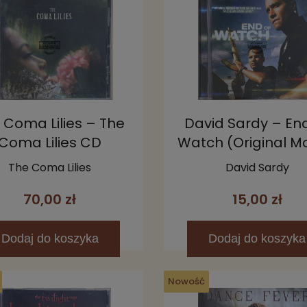
 Coma Lilies – The
David Sardy – En
Coma Lilies CD
Watch (Original M
Picture Soundtrac
The Coma Lilies
David Sardy
70,00 zł
15,00 zł
Dodaj
do koszyka
Dodaj
do koszyka
Nowość