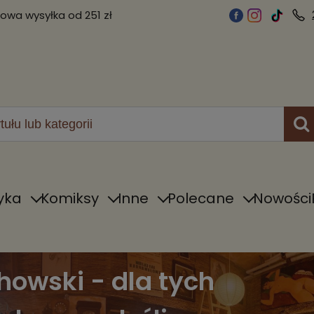
wa wysyłka od 251 zł
yka
Komiksy
Inne
Polecane
Nowości
howski - dla tych