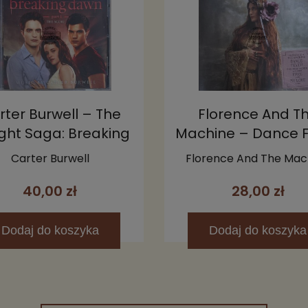
rter Burwell – The
Florence And T
ight Saga: Breaking
Machine – Dance 
awn - Part 1 (The
CD (Limited Editi
Carter Burwell
Florence And The Mac
Score) CD
40,00 zł
28,00 zł
Dodaj
do koszyka
Dodaj
do koszyka