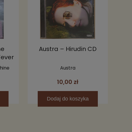
he
Austra – Hirudin CD
Fever
on)
hine
Austra
10,00 zł
Dodaj
do koszyka