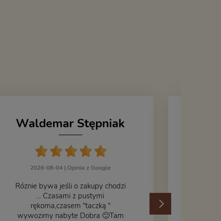
Waldemar Stępniak
J
2026-08-04 |
Opinia z Google
Róznie bywa jeśli o zakupy chodzi
... Czasami z pustymi
202
rękoma,czasem "taczką "
wywozimy nabyte Dobra 🙂Tam