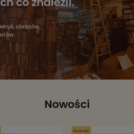
ch co znaleźli.
winyli, obrazów,
iotów.
Nowości
Nowość