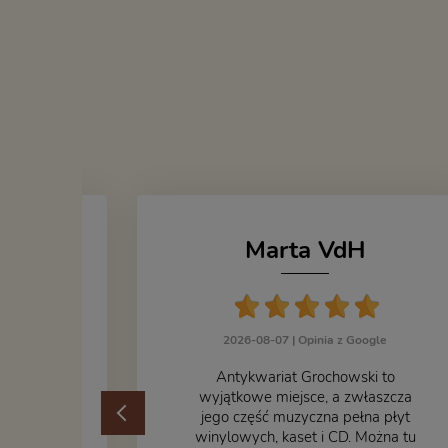
Marta VdH
zka
2026-08-07 |
Opinia z Google
ogle
​Antykwariat Grochowski to
żek jak i
wyjątkowe miejsce, a zwłaszcza
odbiorem
jego część muzyczna pełna płyt
ane
winylowych, kaset i CD. Można tu