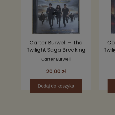
Carter Burwell – The
Ca
Twilight Saga Breaking
Twil
Dawn, Part 2 (Original
D
Carter Burwell
Motion Picture Score)
20,00 zł
CD
Dodaj
do koszyka