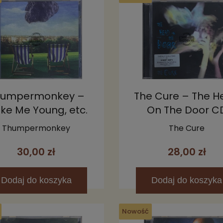
humpermonkey –
The Cure – The 
ke Me Young, etc.
On The Door C
CD
Thumpermonkey
The Cure
30,00 zł
28,00 zł
Dodaj
do koszyka
Dodaj
do koszyka
Nowość