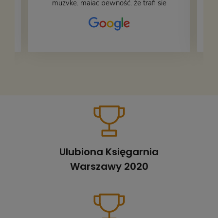
muzykę, mając pewność, że trafi się
na fachową i miłą obsługę. Na zdjęciu
– nasze książki w trakcie
przepakowywania. Część oddaliśmy
za darmo, żeby poszły w świat i dały
radość komuś innemu.
Ulubiona Księgarnia
Warszawy 2020