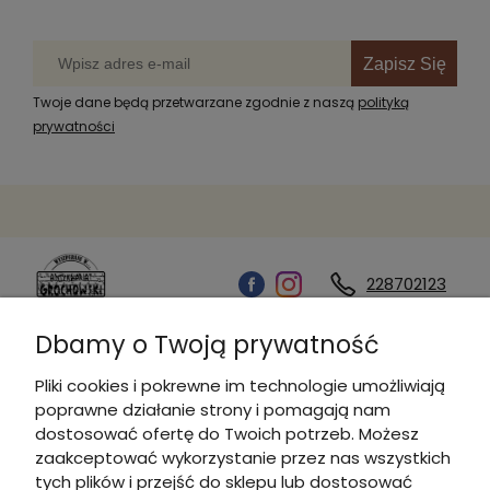
Zapisz Się
Twoje dane będą przetwarzane zgodnie z naszą
polityką
prywatności
228702123
Dbamy o Twoją prywatność
Kontakt
Pliki cookies i pokrewne im technologie umożliwiają
poprawne działanie strony i pomagają nam
Informacje
dostosować ofertę do Twoich potrzeb. Możesz
zaakceptować wykorzystanie przez nas wszystkich
tych plików i przejść do sklepu lub dostosować