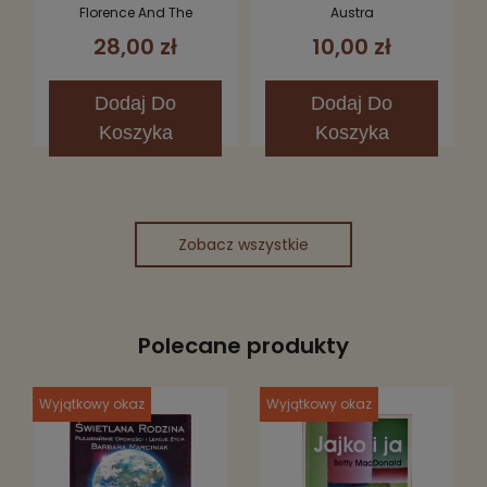
Fever CD (Limited
Florence And The
Austra
Edition)
Machine
28,00 zł
10,00 zł
Dodaj
Do
Dodaj
Do
Koszyka
Koszyka
Zobacz wszystkie
Polecane produkty
Wyjątkowy okaz
Wyjątkowy okaz