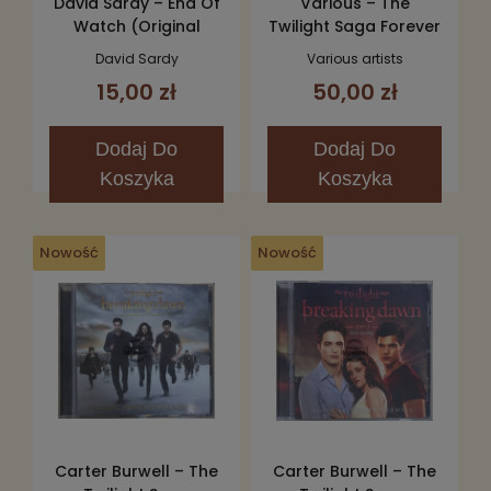
David Sardy – End Of
Various – The
Watch (Original
Twilight Saga Forever
Motion Picture
(Love Songs From
David Sardy
Various artists
Soundtrack) CD
The Twilight Saga)
15,00 zł
50,00 zł
2CD
Dodaj
Do
Dodaj
Do
Koszyka
Koszyka
Nowość
Nowość
Carter Burwell – The
Carter Burwell – The