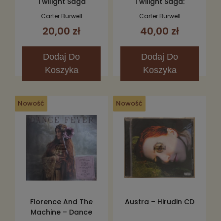
Twilight Saga
Twilight Saga:
Breaking Dawn, Part 2
Breaking Dawn - Part
Carter Burwell
Carter Burwell
(Original Motion
1 (The Score) CD
20,00 zł
40,00 zł
Picture Score) CD
Dodaj
Do
Dodaj
Do
Koszyka
Koszyka
Nowość
Nowość
Florence And The
Austra – Hirudin CD
Machine – Dance