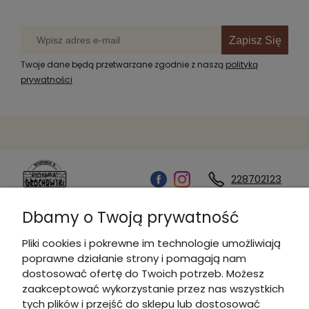
Zapisz Się
Twoje dane będą przetwarzane zgodnie z naszą
polityką
prywatności
228702123
Dbamy o Twoją prywatność
Kontakt
Pliki cookies i pokrewne im technologie umożliwiają
poprawne działanie strony i pomagają nam
Informacje
dostosować ofertę do Twoich potrzeb. Możesz
zaakceptować wykorzystanie przez nas wszystkich
tych plików i przejść do sklepu lub dostosować