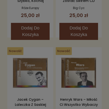
Szybko, Kochaj
Zostać Świrem CD
Mocno, Umieraj
Róże Europy
Big Cyc
Młodo CD
25,00 zł
25,00 zł
Dodaj
Do
Dodaj
Do
Koszyka
Koszyka
Nowość
Nowość
Jacek Cygan –
Henryk Wars – Miłość
Laleczka Z Saskiej
Ci Wszystko Wybaczy