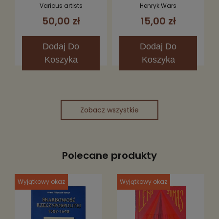
Porcelany CD
/ Jak Za Dawnych Lat
Various artists
Henryk Wars
2CD
50,00 zł
15,00 zł
Dodaj
Do
Dodaj
Do
Koszyka
Koszyka
Zobacz wszystkie
Polecane produkty
Wyjątkowy okaz
Wyjątkowy okaz