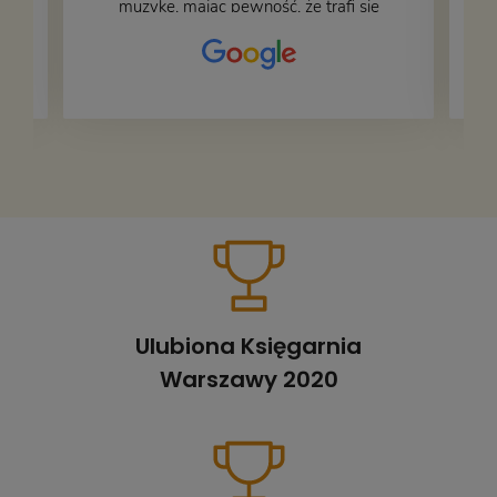
muzykę, mając pewność, że trafi się
na fachową i miłą obsługę. Na zdjęciu
– nasze książki w trakcie
przepakowywania. Część oddaliśmy
za darmo, żeby poszły w świat i dały
radość komuś innemu.
Ulubiona Księgarnia
Warszawy 2020