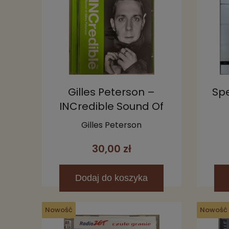
Gilles Peterson –
Sp
INCredible Sound Of
Gilles Peterson CD
Gilles Peterson
30,00 zł
Dodaj
do koszyka
Nowość
Nowość