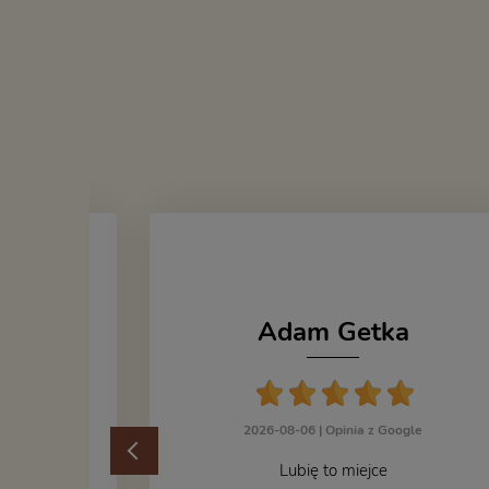
Adam Getka
cka
2026-08-06 |
Opinia z Google
ogle
Lubię to miejce