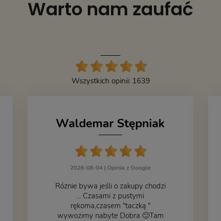
Warto nam zaufać
Wszystkich opinii: 1639
Waldemar Stępniak
2026-08-04 |
Opinia z Google
Róznie bywa jeśli o zakupy chodzi
... Czasami z pustymi
rękoma,czasem "taczką "
wywozimy nabyte Dobra 🙂Tam