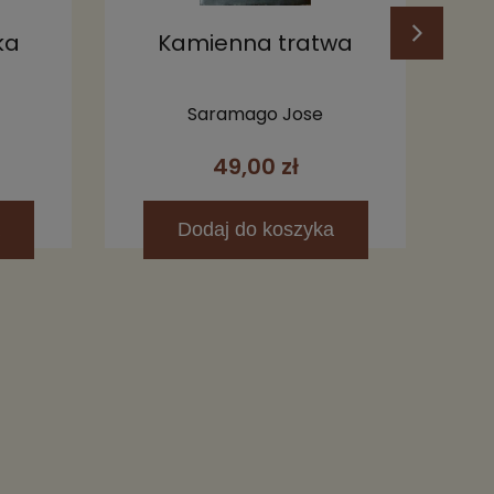
ka
Kamienna tratwa
Mi
21
Co
Saramago Jose
49,00 zł
Dodaj
do koszyka