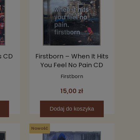
s CD
Firstborn – When It Hits
You Feel No Pain CD
Firstborn
15,00 zł
Dodaj
do koszyka
Nowość