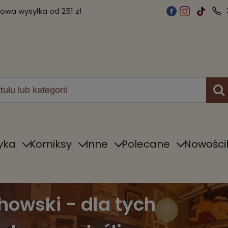
wa wysyłka od 251 zł
yka
Komiksy
Inne
Polecane
Nowości
howski - dla tych