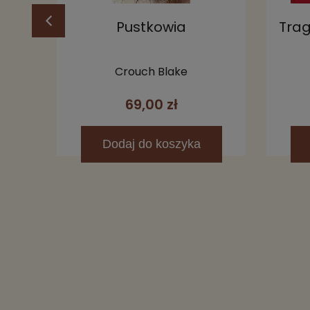
i
Pustkowia
Tra
nej
y do
Crouch Blake
69,00 zł
Dodaj
do koszyka