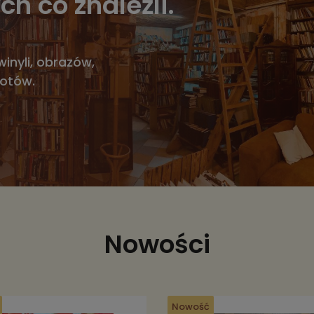
ch co znaleźli.
winyli, obrazów,
iotów.
Nowości
Nowość