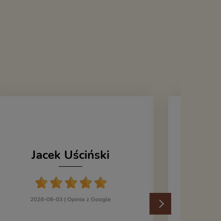
Jacek Uściński
202
2026-08-03 |
Opinia z Google
Kupiłem
Grocho
Dem