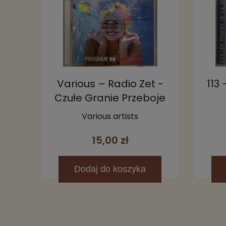
Various – Radio Zet -
113
Czułe Granie Przeboje
Na Lato 2006 2CD
Various artists
15,00 zł
Dodaj
do koszyka