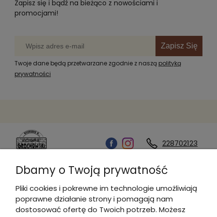
Zapisz się i bądź na bieżąco z nowościami i
promocjami!
Zapisz Się
Twoje dane będą przetwarzane zgodnie z naszą
polityką
prywatności
228702123
Dbamy o Twoją prywatność
Kontakt
Pliki cookies i pokrewne im technologie umożliwiają
poprawne działanie strony i pomagają nam
Informacje
dostosować ofertę do Twoich potrzeb. Możesz