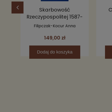
yla
Skarbowość
C
Rzeczypospolitej 1587-
1648
Filipczak-Kocur Anna
149,00 zł
Dodaj
do koszyka