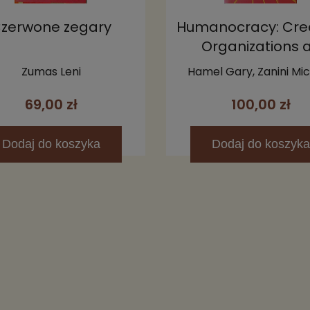
zerwone zegary
Humanocracy: Cre
Organizations 
Amazing as the P
Zumas Leni
Hamel Gary, Zanini Mi
Inside Them
69,00 zł
100,00 zł
Dodaj
do koszyka
Dodaj
do koszyka