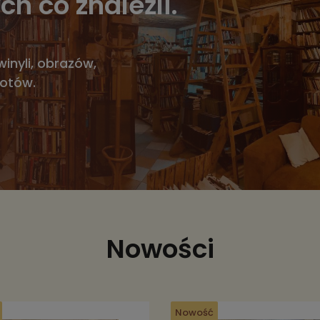
ch co znaleźli.
winyli, obrazów,
iotów.
Nowości
Nowość