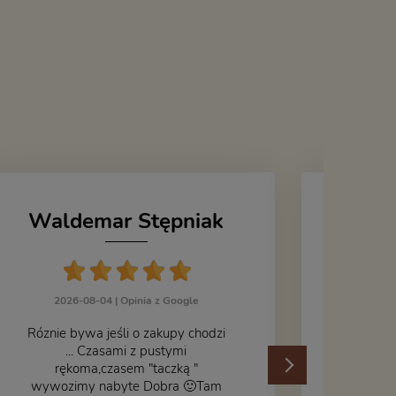
Waldemar Stępniak
J
2026-08-04 |
Opinia z Google
Róznie bywa jeśli o zakupy chodzi
... Czasami z pustymi
202
rękoma,czasem "taczką "
wywozimy nabyte Dobra 🙂Tam