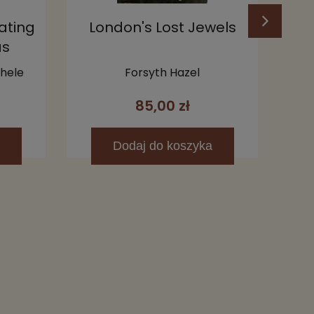
ating
London's Lost Jewels
as
eople
chele
Forsyth Hazel
85,00 zł
Dodaj
do koszyka