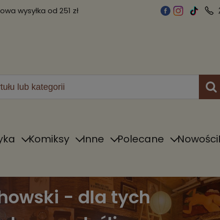
wa wysyłka od 251 zł
yka
Komiksy
Inne
Polecane
Nowości
howski - dla tych