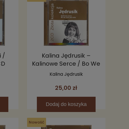
i /
Kalina Jędrusik –
CD
Kalinowe Serce / Bo We
Mnie Jest Seks 2CD
Kalina Jędrusik
25,00 zł
Dodaj
do koszyka
Nowość