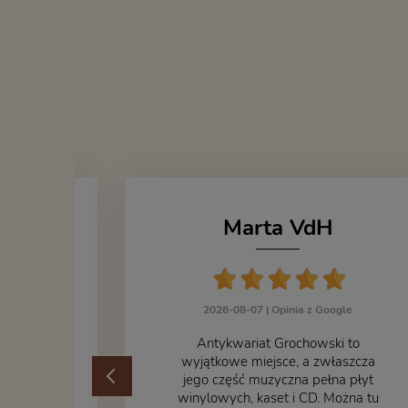
Marta VdH
zka
2026-08-07 |
Opinia z Google
ogle
​Antykwariat Grochowski to
żek jak i
wyjątkowe miejsce, a zwłaszcza
odbiorem
jego część muzyczna pełna płyt
ane
winylowych, kaset i CD. Można tu