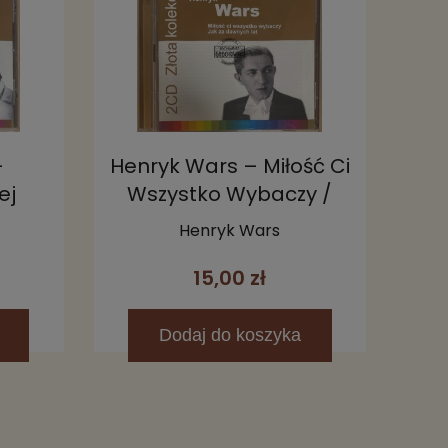
–
Henryk Wars – Miłość Ci
ej
Wszystko Wybaczy /
Jak Za Dawnych Lat
Henryk Wars
2CD
15,00 zł
Dodaj
do koszyka