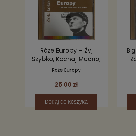
Róże Europy – Żyj
Big
Szybko, Kochaj Mocno,
Z
Umieraj Młodo CD
Róże Europy
25,00 zł
Dodaj
do koszyka