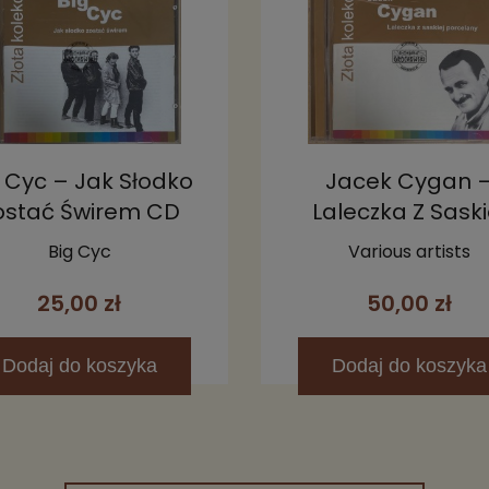
 Cyc – Jak Słodko
Jacek Cygan 
ostać Świrem CD
Laleczka Z Saski
Porcelany CD
Big Cyc
Various artists
25,00 zł
50,00 zł
Dodaj
do koszyka
Dodaj
do koszyka