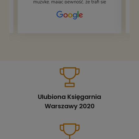
muzykę, mając pewność, że trafi się
na fachową i miłą obsługę. Na zdjęciu
– nasze książki w trakcie
przepakowywania. Część oddaliśmy
za darmo, żeby poszły w świat i dały
radość komuś innemu.
Ulubiona Księgarnia
Warszawy 2020