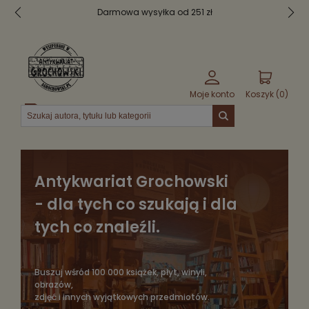
251 zł
Bezpieczne pakowanie
Moje konto
Koszyk (
0
)
Menu
Antykwariat Grochowski
- dla tych co szukają i dla
tych co znaleźli.
Buszuj wśród 100 000 książek, płyt, winyli,
obrazów,
zdjęć i innych wyjątkowych przedmiotów.