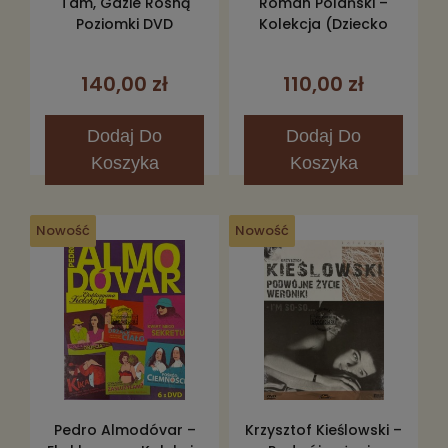
Tam, Gdzie Rosną
Roman Polański –
Poziomki DVD
Kolekcja (Dziecko
Rosemary /
Chinatown / Lokator)
140,00 zł
110,00 zł
3DVD
Dodaj
Do
Dodaj
Do
Koszyka
Koszyka
Nowość
Nowość
Pedro Almodóvar –
Krzysztof Kieślowski –