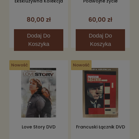
Ekskluzywna Kolekcja
Podwójne życie
6DVD
Weroniki + I'm So-So...
DVD
80,00 zł
60,00 zł
Dodaj
Do
Dodaj
Do
Koszyka
Koszyka
Nowość
Nowość
Love Story DVD
Francuski Łącznik DVD