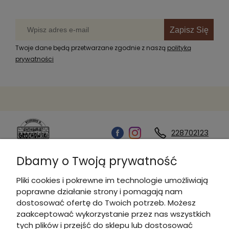
Zapisz Się
Twoje dane będą przetwarzane zgodnie z naszą
polityką
prywatności
228702123
Dbamy o Twoją prywatność
Kontakt
Pliki cookies i pokrewne im technologie umożliwiają
poprawne działanie strony i pomagają nam
Informacje
dostosować ofertę do Twoich potrzeb. Możesz
zaakceptować wykorzystanie przez nas wszystkich
tych plików i przejść do sklepu lub dostosować