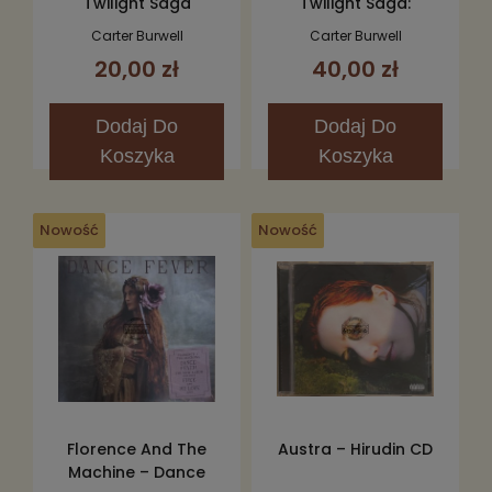
Twilight Saga
Twilight Saga:
Breaking Dawn, Part 2
Breaking Dawn - Part
Carter Burwell
Carter Burwell
(Original Motion
1 (The Score) CD
20,00 zł
40,00 zł
Picture Score) CD
Dodaj
Do
Dodaj
Do
Koszyka
Koszyka
Nowość
Nowość
Florence And The
Austra – Hirudin CD
Machine – Dance