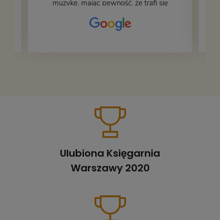
muzykę, mając pewność, że trafi się
na fachową i miłą obsługę. Na zdjęciu
– nasze książki w trakcie
przepakowywania. Część oddaliśmy
za darmo, żeby poszły w świat i dały
radość komuś innemu.
Ulubiona Księgarnia
Warszawy 2020