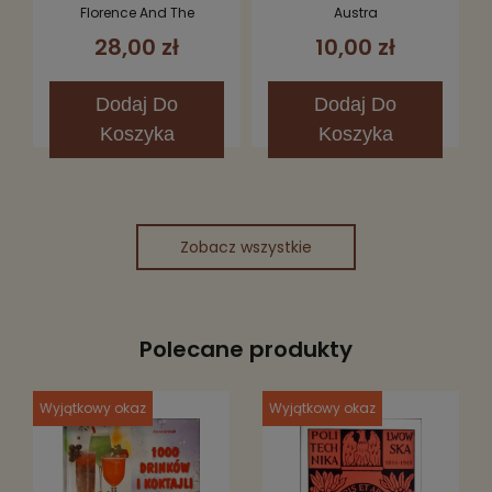
Fever CD (Limited
Florence And The
Austra
Edition)
Machine
28,00 zł
10,00 zł
Dodaj
Do
Dodaj
Do
Koszyka
Koszyka
Zobacz wszystkie
Polecane produkty
Wyjątkowy okaz
Wyjątkowy okaz