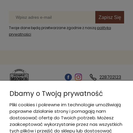
Zapisz Się
Twoje dane będą przetwarzane zgodnie z naszą
polityką
prywatności
228702123
Dbamy o Twoją prywatność
Kontakt
Pliki cookies i pokrewne im technologie umożliwiają
poprawne działanie strony i pomagają nam
Informacje
dostosować ofertę do Twoich potrzeb. Możesz
zaakceptować wykorzystanie przez nas wszystkich
tych plików i przejść do sklepu lub dostosować