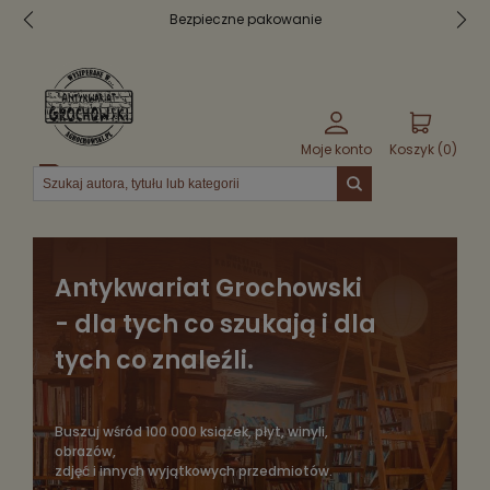
 pakowanie
30 dni na zwrot
Moje konto
Koszyk (
0
)
Menu
Antykwariat Grochowski
- dla tych co szukają i dla
tych co znaleźli.
Buszuj wśród 100 000 książek, płyt, winyli,
obrazów,
zdjęć i innych wyjątkowych przedmiotów.