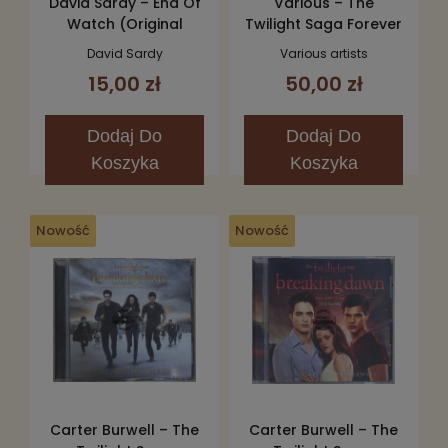
David Sardy – End Of
Various – The
Watch (Original
Twilight Saga Forever
Motion Picture
(Love Songs From
David Sardy
Various artists
Soundtrack) CD
The Twilight Saga)
15,00 zł
50,00 zł
2CD
Dodaj
Do
Dodaj
Do
Koszyka
Koszyka
Nowość
Nowość
Carter Burwell – The
Carter Burwell – The