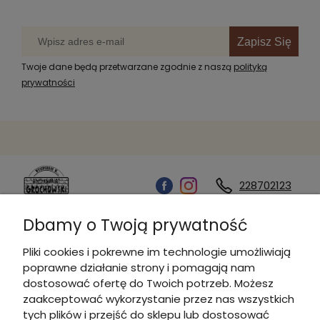
Zapisz Się
Twoje dane będą przetwarzane zgodnie z naszą
polityką
prywatności
228702123
Dbamy o Twoją prywatność
Kontakt
Pliki cookies i pokrewne im technologie umożliwiają
poprawne działanie strony i pomagają nam
Informacje
dostosować ofertę do Twoich potrzeb. Możesz
zaakceptować wykorzystanie przez nas wszystkich
tych plików i przejść do sklepu lub dostosować