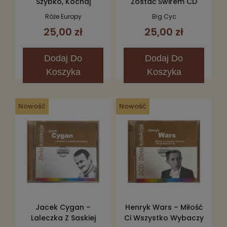
Szybko, Kochaj
Zostać Świrem CD
Mocno, Umieraj
Róże Europy
Big Cyc
Młodo CD
25,00 zł
25,00 zł
Dodaj
Do
Dodaj
Do
Koszyka
Koszyka
Nowość
Nowość
Jacek Cygan –
Henryk Wars – Miłość
Laleczka Z Saskiej
Ci Wszystko Wybaczy