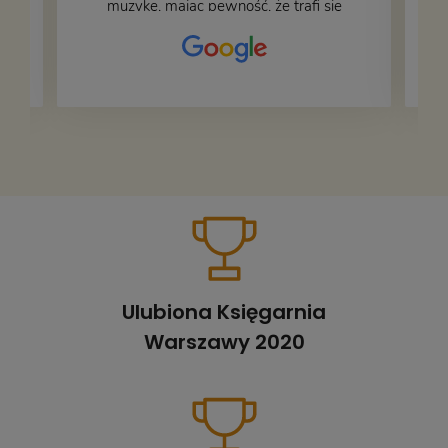
muzykę, mając pewność, że trafi się
na fachową i miłą obsługę. Na zdjęciu
– nasze książki w trakcie
przepakowywania. Część oddaliśmy
za darmo, żeby poszły w świat i dały
radość komuś innemu.
Ulubiona Księgarnia
Warszawy 2020