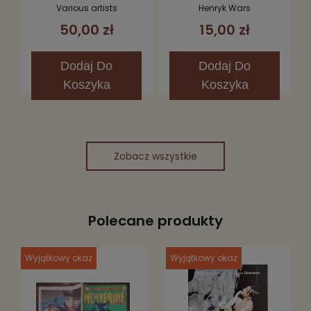
Porcelany CD
/ Jak Za Dawnych Lat
Various artists
Henryk Wars
2CD
50,00 zł
15,00 zł
Dodaj
Do
Dodaj
Do
Koszyka
Koszyka
Zobacz wszystkie
Polecane produkty
Wyjątkowy okaz
Wyjątkowy okaz